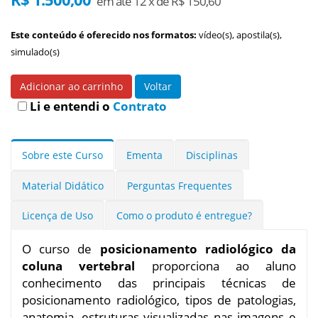
em até 12 x de R$ 150,60
Este conteúdo é oferecido nos formatos:
vídeo(s), apostila(s),
simulado(s)
Adicionar ao carrinho
Voltar
Li e entendi o
Contrato
Sobre este Curso
Ementa
Disciplinas
Material Didático
Perguntas Frequentes
Licença de Uso
Como o produto é entregue?
O curso de
posicionamento radiológico da
coluna vertebral
proporciona ao aluno
conhecimento das principais técnicas de
posicionamento radiológico, tipos de patologias,
anatomia, estruturas visualizadas nas imagens e