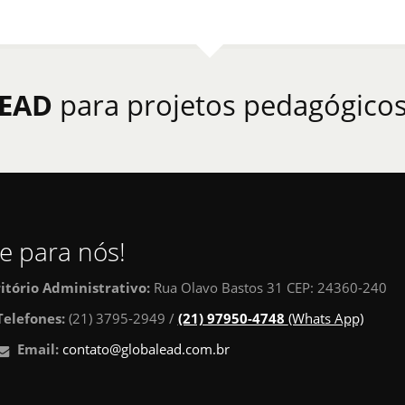
 EAD
para projetos pedagógicos
e para nós!
ritório Administrativo:
Rua Olavo Bastos 31 CEP: 24360-240
Telefones:
(21) 3795-2949 /
(21) 97950-4748
(Whats App)
Email:
contato@globalead.com.br