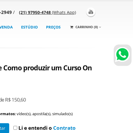
5-2949
/
(21) 97950-4748
(Whats App)
VENDA
ESTÚDIO
PREÇOS
CARRINHO (0)
de Como produzir um Curso On
de R$ 150,60
ormatos:
vídeo(s), apostila(s), simulado(s)
Li e entendi o
Contrato
tar